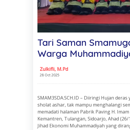
Tari Saman Smamug
Warga Muhammadiya
Zulkifli, M.Pd
28 Oct 2025
SMAM3SDA.SCH.ID – Diiringi Hujan deras y
sholat ashar, tak mampu menghalangi s
memadati halaman Pabrik Paving H. Imam S
Kemantren, Tulangan, Sidoarjo, Ahad (26/
Jihad Ekonomi Muhammadiyah yang dirang