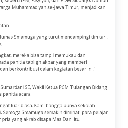
 seperti IPM, Aisyiyah, dan PDM Sidoarjo. Namun
an warga Muhammadiyah se-Jawa Timur, menjadikan
atan
 Humas Smamuga yang turut mendampingi tim tari,
.
ingkat, mereka bisa tampil memukau dan
ada panitia tabligh akbar yang memberi
an berkontribusi dalam kegiatan besar ini,”
Sumardani SE, Wakil Ketua PCM Tulangan Bidang
 panitia acara.
gat luar biasa. Kami bangga punya sekolah
i. Semoga Smamuga semakin diminati para pelajar
 pria yang akrab disapa Mas Dani itu.