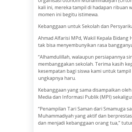
organisasi otonom Muhammadiyah (Ortom)
kali ini, mereka tampil di hadapan ribu
momen ini begitu istimewa.
Kebanggaan untuk Sekolah dan Persyarik
Ahmad Alfarisi MPd, Wakil Kepala Bidang
tak bisa menyembunyikan rasa bangganya
“Alhamdulillah, walaupun persiapannya s
membanggakan sekolah. Terima kasih kep
kesempatan bagi siswa kami untuk tampil d
ungkapnya haru.
Kebanggaan yang sama disampaikan oleh 
Media dan Informasi Publik (MPI) sekaligus
“Penampilan Tari Saman dari Smamuga san
Muhammadiyah yang aktif dan berprestas
dan menjadi kebanggaan orang tua,” tutur