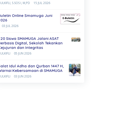
ULKIFLI, S.SOS I, M,PD
15 JUL 2026
Buletin Online Smamuga Juni
2026
03 JUL 2026
220 Siswa SMAMUGA Jalani ASAT
Berbasis Digital, Sekolah Tekankan
Kejujuran dan Integritas
ULKIFLI
05 JUN 2026
Salat Idul Adha dan Qurban 1447 H,
Warnai Kebersamaan di SMAMUGA
ULKIFLI
03 JUN 2026