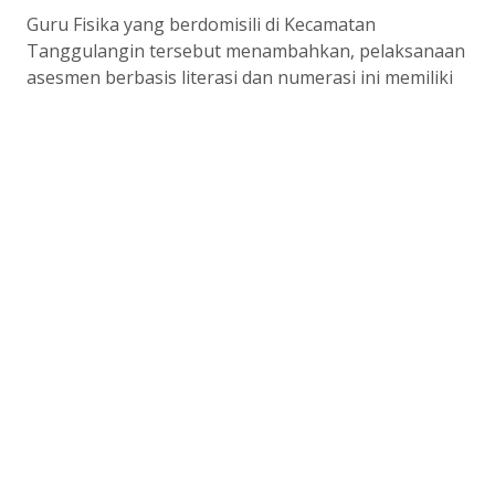
Guru Fisika yang berdomisili di Kecamatan
Tanggulangin tersebut menambahkan, pelaksanaan
asesmen berbasis literasi dan numerasi ini memiliki
sejumlah target strategis. Di antaranya
menghasilkan nilai akademik yang objektif,
memperkuat karakter disiplin dan religius siswa,
serta menyediakan data yang akurat sebagai dasar
penyusunan strategi pembelajaran pada tahun
ajaran berikutnya.
Ujian Digital Minim Kecurangan
Dalam pelaksanaannya, SMAMUGA menggunakan
aplikasi Exam Browser yang memungkinkan seluruh
proses ujian berlangsung secara digital dan
terkontrol.
Aplikasi tersebut memiliki sejumlah fitur keamanan,
seperti memblokir akses ke aplikasi lain, mengunci