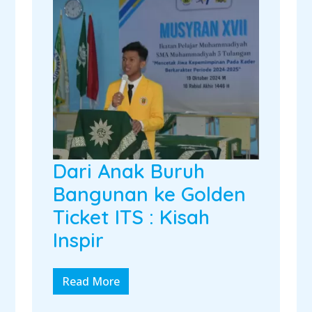
Dari Anak Buruh
Bangunan ke Golden
Ticket ITS : Kisah
Inspir
Read More