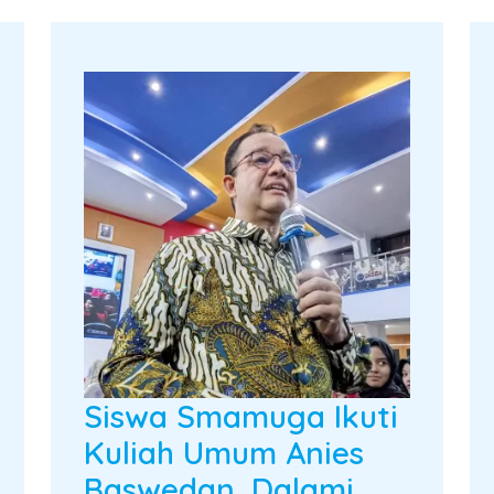
Siswa Smamuga Ikuti
Kuliah Umum Anies
Baswedan, Dalami