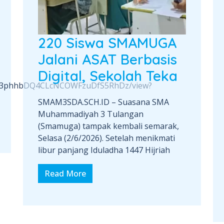
220 Siswa SMAMUGA
Jalani ASAT Berbasis
Digital, Sekolah Teka
BzN_3phhbDQ4CLcNCOWFzuDfS5RhDz/view?
SMAM3SDA.SCH.ID – Suasana SMA
Muhammadiyah 3 Tulangan
(Smamuga) tampak kembali semarak,
Selasa (2/6/2026). Setelah menikmati
libur panjang Iduladha 1447 Hijriah
Read More